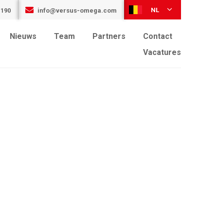
NL
 190
info@versus-omega.com
Nieuws
Team
Partners
Contact
Vacatures