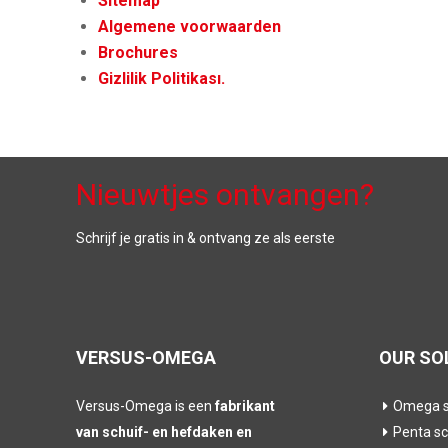
Sitemap
Algemene voorwaarden
Brochures
Gizlilik Politikası.
Nieuwtjes ontvangen?
Schrijf je gratis in & ontvang ze als eerste
VERSUS-OMEGA
OUR SO
Versus-Omega is een
fabrikant
Omega s
van schuif- en hefdaken en
Penta sc