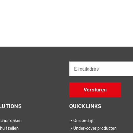
E-
mailadres*
Gelieve
Versturen
dit veld
leeg te
laten
LUTIONS
QUICK LINKS
chuifdaken
Ons bedrijf
huifzeilen
Under-cover producten