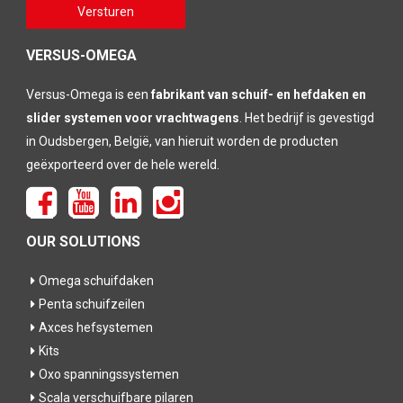
Gelieve
Versturen
dit veld
leeg te
laten
VERSUS-OMEGA
Versus-Omega is een
fabrikant van schuif- en hefdaken en
slider systemen voor vrachtwagens
. Het bedrijf is gevestigd
in Oudsbergen, België, van hieruit worden de producten
geëxporteerd over de hele wereld.
OUR SOLUTIONS
Omega schuifdaken
Penta schuifzeilen
Axces hefsystemen
Kits
Oxo spanningssystemen
Scala verschuifbare pilaren