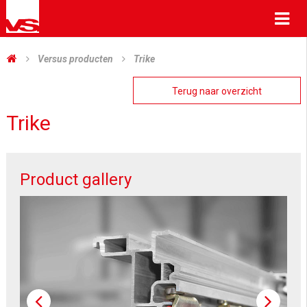
Me
Versus producten
Trike
Terug naar overzicht
Trike
Product gallery