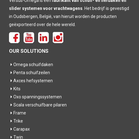
Versus-Omega is een
fabrikant van schuif- en hefdaken en
slider systemen voor vrachtwagens
. Het bedrijf is gevestigd
in Oudsbergen, België, van hieruit worden de producten
geëxporteerd over de hele wereld.
OUR SOLUTIONS
Omega schuifdaken
Penta schuifzeilen
Axces hefsystemen
Kits
Oxo spanningssystemen
Scala verschuifbare pilaren
Frame
Trike
Carapax
Twin