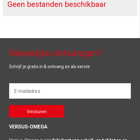
Geen bestanden beschikbaar
Nieuwtjes ontvangen?
Schrijf je gratis in & ontvang ze als eerste
E-
mailadres*
Gelieve
Versturen
dit veld
leeg te
laten
VERSUS-OMEGA